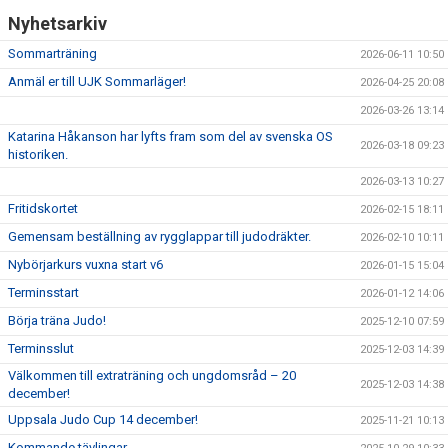
Nyhetsarkiv
Sommarträning
2026-06-11 10:50
Anmäl er till UJK Sommarläger!
2026-04-25 20:08
2026-03-26 13:14
Katarina Håkanson har lyfts fram som del av svenska OS
2026-03-18 09:23
historiken.
2026-03-13 10:27
Fritidskortet
2026-02-15 18:11
Gemensam beställning av rygglappar till judodräkter.
2026-02-10 10:11
Nybörjarkurs vuxna start v6
2026-01-15 15:04
Terminsstart
2026-01-12 14:06
Börja träna Judo!
2025-12-10 07:59
Terminsslut
2025-12-03 14:39
Välkommen till extraträning och ungdomsråd – 20
2025-12-03 14:38
december!
Uppsala Judo Cup 14 december!
2025-11-21 10:13
Kommande tävlingar