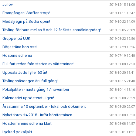
Jullov
2019-12-15 11:08
Framgångar i Staffanstorp!
2019-11-11 10:47
Medaljregn på Södra open!
2019-10-22 14:09
Tävling för barn mellan 8 och 12 år Sista anmälningsdag!
2019-09-05 20:09
Grupper på UJK
2019-08-22 12:56
Börja träna hos oss!
2019-07-29 10:26
Höstens schema
2019-07-19 10:48
Full fart redan från starten av vårterminen!
2019-01-08 12:53
Uppsala Judo fyller 60 år!
2018-10-20 16:41
Tävlingssäsongen är i full gång!
2018-10-15 21:40
Pokaljakten - nästa gång 17 november
2018-10-14 18:16
Kalendariet uppdaterat - igen!
2018-09-08 20:59
Årsstämma 10 september - lokal och dokument
2018-08-20 22:07
Nyhetsbrev #4 2018 - inför höstterminen
2018-08-08 15:13
Höstterminens schema klart
2018-08-08 14:57
Lyckad pokaljakt
2018-05-01 11:21