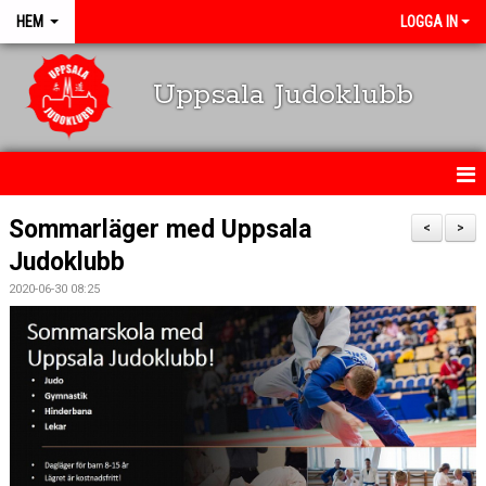
HEM
LOGGA IN
Uppsala Judoklubb
HEM
Sommarläger med Uppsala
<
>
Judoklubb
NYHETER
2020-06-30 08:25
SCHEMA
KALENDARIUM
OM KLUBBEN
MEDLEMSINFO