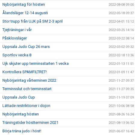
Nybörjarintag för hösten
2022-08-08 09:00
Ålandsläger 12-14 augusti
2022-05-18 09:37
Stor trupp från UJK på SM 2-3 april
2022-04-01 15:12
Tjejträningar i vår
2022-03-25 14:16
Påsklovsläger
2022-03-22 08:14
Uppsala Judo Cup 26 mars
2022-03-02 09:32
Sportlov vecka 8
2022-02-18 13:36
Ujk skjuter upp terminsstarten 1 vecka
2022-01-13 11:51
Kontrollera SPAMFILTRET!
2022-01-09 11:47
Nybörjarintag vårterminen 2022
2021-11-27 09:37
Terminsslut och terminsstart
2021-11-27 09:35
Uppsala Judo Cup
2021-11-19 07:09
Lättade restriktioner i dojon
2021-10-06 08:58
Nybörjarintag hösten
2021-08-26 16:24
Träningstider höstterminen 2021
2021-08-13 06:52
Börja träna judo i höst!
2021-06-07 16:42