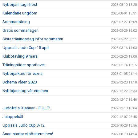
Nybörjarintag i höst
2023-08-10 13:28
Kalendarie ungdom
2023-08-01 15:31
Sommarträning
2023-07-27 15:09
Gratis sommarläger!
2023-05-29 16:02
Sista träningsdag inför sommaren
2023-05-22 08:11
Uppsala Judo Cup 15 april
2023-03-16 14:03
Klubbtävling 9 mars
2023-02-25 19:00
Träningstider sportlovet
2023-02-14 13:15
Nybörjarkurs för vuxna
2023-01-05 21:14
Schema våren 2023
2022-12-23 11:18
Nybörjarintag vårterminen
2022-12-22 08:33
2022-12-17 16:46
Judofritis 9 januari - FULLT!
2022-12-13 16:04
Juluppehåll
2022-12-07 06:45
Uppsala Judo Cup 3/12
2022-10-28 13:56
Snart startar vi höstterminen!
2022-08-10 14:54