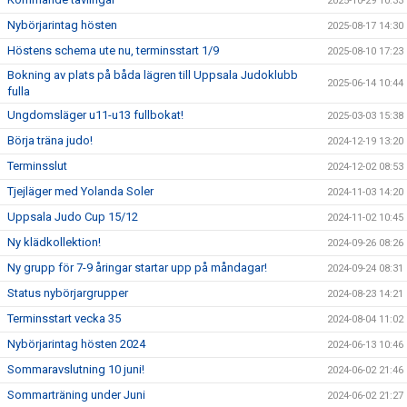
2025-10-29 10:33
Nybörjarintag hösten
2025-08-17 14:30
Höstens schema ute nu, terminsstart 1/9
2025-08-10 17:23
Bokning av plats på båda lägren till Uppsala Judoklubb
2025-06-14 10:44
fulla
Ungdomsläger u11-u13 fullbokat!
2025-03-03 15:38
Börja träna judo!
2024-12-19 13:20
Terminsslut
2024-12-02 08:53
Tjejläger med Yolanda Soler
2024-11-03 14:20
Uppsala Judo Cup 15/12
2024-11-02 10:45
Ny klädkollektion!
2024-09-26 08:26
Ny grupp för 7-9 åringar startar upp på måndagar!
2024-09-24 08:31
Status nybörjargrupper
2024-08-23 14:21
Terminsstart vecka 35
2024-08-04 11:02
Nybörjarintag hösten 2024
2024-06-13 10:46
Sommaravslutning 10 juni!
2024-06-02 21:46
Sommarträning under Juni
2024-06-02 21:27