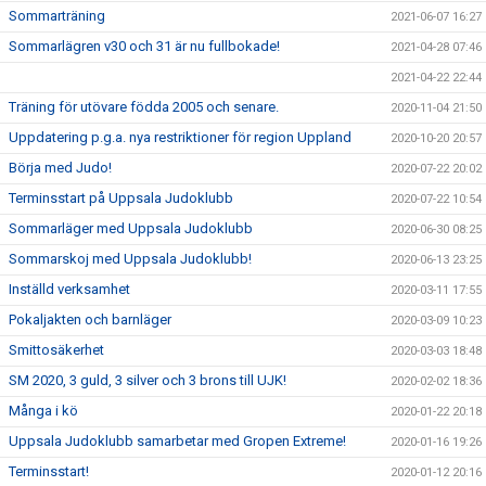
Sommarträning
2021-06-07 16:27
Sommarlägren v30 och 31 är nu fullbokade!
2021-04-28 07:46
2021-04-22 22:44
Träning för utövare födda 2005 och senare.
2020-11-04 21:50
Uppdatering p.g.a. nya restriktioner för region Uppland
2020-10-20 20:57
Börja med Judo!
2020-07-22 20:02
Terminsstart på Uppsala Judoklubb
2020-07-22 10:54
Sommarläger med Uppsala Judoklubb
2020-06-30 08:25
Sommarskoj med Uppsala Judoklubb!
2020-06-13 23:25
Inställd verksamhet
2020-03-11 17:55
Pokaljakten och barnläger
2020-03-09 10:23
Smittosäkerhet
2020-03-03 18:48
SM 2020, 3 guld, 3 silver och 3 brons till UJK!
2020-02-02 18:36
Många i kö
2020-01-22 20:18
Uppsala Judoklubb samarbetar med Gropen Extreme!
2020-01-16 19:26
Terminsstart!
2020-01-12 20:16