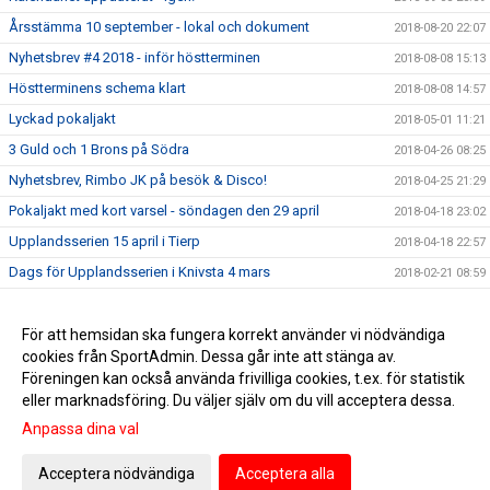
Årsstämma 10 september - lokal och dokument
2018-08-20 22:07
Nyhetsbrev #4 2018 - inför höstterminen
2018-08-08 15:13
Höstterminens schema klart
2018-08-08 14:57
Lyckad pokaljakt
2018-05-01 11:21
3 Guld och 1 Brons på Södra
2018-04-26 08:25
Nyhetsbrev, Rimbo JK på besök & Disco!
2018-04-25 21:29
Pokaljakt med kort varsel - söndagen den 29 april
2018-04-18 23:02
Upplandsserien 15 april i Tierp
2018-04-18 22:57
Dags för Upplandsserien i Knivsta 4 mars
2018-02-21 08:59
8 pokaler delades ut på Pokaljakten!
2018-02-17 23:13
Nyhetsbrev #2 2018
För att hemsidan ska fungera korrekt använder vi nödvändiga
2018-02-16 13:59
cookies från SportAdmin. Dessa går inte att stänga av.
Vårens första Nyhetsbrev
2018-02-12 19:55
Föreningen kan också använda frivilliga cookies, t.ex. för statistik
eller marknadsföring. Du väljer själv om du vill acceptera dessa.
Anpassa dina val
Cookie-inställningar
Gå till Webbversion
Acceptera nödvändiga
Acceptera alla