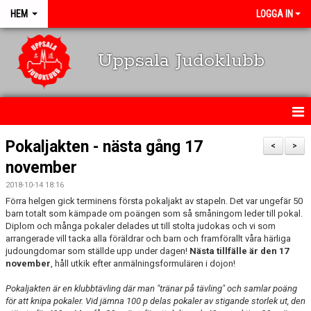
HEM
LOGGA IN
Uppsala Judoklubb
HEM
Pokaljakten - nästa gång 17
<
>
november
NYHETER
2018-10-14 18:16
SCHEMA
Förra helgen gick terminens första pokaljakt av stapeln. Det var ungefär 50
barn totalt som kämpade om poängen som så småningom leder till pokal.
Diplom och många pokaler delades ut till stolta judokas och vi som
KALENDARIUM
arrangerade vill tacka alla föräldrar och barn och framförallt våra härliga
judoungdomar som ställde upp under dagen!
Nästa tillfälle är den 17
OM KLUBBEN
november
, håll utkik efter anmälningsformulären i dojon!
Pokaljakten är en klubbtävling där man "tränar på tävling" och samlar poäng
MEDLEMSINFO
för att knipa pokaler. Vid jämna 100 p delas pokaler av stigande storlek ut, den