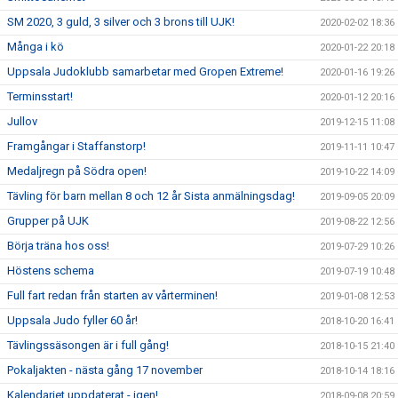
SM 2020, 3 guld, 3 silver och 3 brons till UJK!
2020-02-02 18:36
Många i kö
2020-01-22 20:18
Uppsala Judoklubb samarbetar med Gropen Extreme!
2020-01-16 19:26
Terminsstart!
2020-01-12 20:16
Jullov
2019-12-15 11:08
Framgångar i Staffanstorp!
2019-11-11 10:47
Medaljregn på Södra open!
2019-10-22 14:09
Tävling för barn mellan 8 och 12 år Sista anmälningsdag!
2019-09-05 20:09
Grupper på UJK
2019-08-22 12:56
Börja träna hos oss!
2019-07-29 10:26
Höstens schema
2019-07-19 10:48
Full fart redan från starten av vårterminen!
2019-01-08 12:53
Uppsala Judo fyller 60 år!
2018-10-20 16:41
Tävlingssäsongen är i full gång!
2018-10-15 21:40
Pokaljakten - nästa gång 17 november
2018-10-14 18:16
Kalendariet uppdaterat - igen!
2018-09-08 20:59