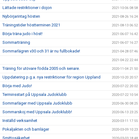
Lättade restriktioner i dojon
2021-10-06 08:58
Nybörjarintag hösten
2021-08-26 16:24
Träningstider höstterminen 2021
2021-08-13 06:52
Börja träna judo i höst!
2021-06-07 16:42
Sommarträning
2021-06-07 16:27
Sommarlägren v30 och 31 är nu fullbokade!
2021-04-28 07:46
2021-04-22 22:44
Träning för utövare födda 2005 och senare.
2020-11-04 21:50
Uppdatering p.g.a. nya restriktioner för region Uppland
2020-10-20 20:57
Börja med Judo!
2020-07-22 20:02
Terminsstart på Uppsala Judoklubb
2020-07-22 10:54
Sommarläger med Uppsala Judoklubb
2020-06-30 08:25
Sommarskoj med Uppsala Judoklubb!
2020-06-13 23:25
Inställd verksamhet
2020-03-11 17:55
Pokaljakten och barnläger
2020-03-09 10:23
Smittosäkerhet
2020-03-03 18:48