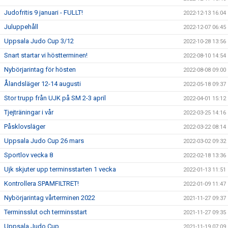
Judofritis 9 januari - FULLT!
2022-12-13 16:04
Juluppehåll
2022-12-07 06:45
Uppsala Judo Cup 3/12
2022-10-28 13:56
Snart startar vi höstterminen!
2022-08-10 14:54
Nybörjarintag för hösten
2022-08-08 09:00
Ålandsläger 12-14 augusti
2022-05-18 09:37
Stor trupp från UJK på SM 2-3 april
2022-04-01 15:12
Tjejträningar i vår
2022-03-25 14:16
Påsklovsläger
2022-03-22 08:14
Uppsala Judo Cup 26 mars
2022-03-02 09:32
Sportlov vecka 8
2022-02-18 13:36
Ujk skjuter upp terminsstarten 1 vecka
2022-01-13 11:51
Kontrollera SPAMFILTRET!
2022-01-09 11:47
Nybörjarintag vårterminen 2022
2021-11-27 09:37
Terminsslut och terminsstart
2021-11-27 09:35
Uppsala Judo Cup
2021-11-19 07:09