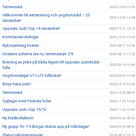
Terminsslut
2025-12-03 14:39
Välkommen till extraträning och ungdomsråd – 20
2025-12-03 14:38
december!
Uppsala Judo Cup 14 december!
2025-11-21 10:13
Kommande tävlingar
2025-10-29 10:33
Nybörjarintag hösten
2025-08-17 14:30
Höstens schema ute nu, terminsstart 1/9
2025-08-10 17:23
Bokning av plats på båda lägren till Uppsala Judoklubb
2025-06-14 10:44
fulla
Ungdomsläger u11-u13 fullbokat!
2025-03-03 15:38
Börja träna judo!
2024-12-19 13:20
Terminsslut
2024-12-02 08:53
Tjejläger med Yolanda Soler
2024-11-03 14:20
Uppsala Judo Cup 15/12
2024-11-02 10:45
Ny klädkollektion!
2024-09-26 08:26
Ny grupp för 7-9 åringar startar upp på måndagar!
2024-09-24 08:31
Status nybörjargrupper
2024-08-23 14:21