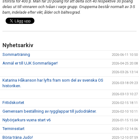
största för 400 p. Man får 20 poäng för att delta och 40 respektive 30 poäng
SHOP
delas ut till vinnaren och tvåan i varje grupp. Grupperna består normalt av 3-5
barn, indelade efter vikt, ålder och bältesgrad.
DOKUMENT
Nyhetsarkiv
Sommarträning
2026-06-11 10:50
Anmäl er till UJK Sommarläger!
2026-04-25 20:08
2026-03-26 13:14
Katarina Håkanson har lyfts fram som del av svenska OS
2026-03-18 09:23
historiken.
2026-03-13 10:27
Fritidskortet
2026-02-15 18:11
Gemensam beställning av rygglappar till judodräkter.
2026-02-10 10:11
Nybörjarkurs vuxna start v6
2026-01-15 15:04
Terminsstart
2026-01-12 14:06
Börja träna Judo!
2025-12-10 07:59