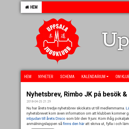
HEM
Up
HEM
NYHETER
SCHEMA
KALENDARIUM
OM KLU
Nyhetsbrev, Rimbo JK på besök & 
2018-04-25 21:29
Nu har årets tredje nyhetsbrev skickats ut till medlemmarna.
L
nyhetsbrevet kom även information om att klubben kommer 
inbjudan till årets Disco
som blir den 9 juni. Kom ihåg pokalja
anmälningslappen så
finns den här
att skriva ut, fylla i och l