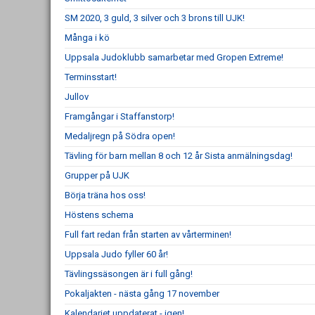
SM 2020, 3 guld, 3 silver och 3 brons till UJK!
Många i kö
Uppsala Judoklubb samarbetar med Gropen Extreme!
Terminsstart!
Jullov
Framgångar i Staffanstorp!
Medaljregn på Södra open!
Tävling för barn mellan 8 och 12 år Sista anmälningsdag!
Grupper på UJK
Börja träna hos oss!
Höstens schema
Full fart redan från starten av vårterminen!
Uppsala Judo fyller 60 år!
Tävlingssäsongen är i full gång!
Pokaljakten - nästa gång 17 november
Kalendariet uppdaterat - igen!