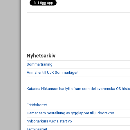
Nyhetsarkiv
Sommarträning
Anmäl er till UJK Sommarläger!
Katarina Håkanson har lyfts fram som del av svenska OS histo
Fritidskortet
Gemensam beställning av rygglappar till judodräkter.
Nybörjarkurs vuxna start v6
Terminsstart