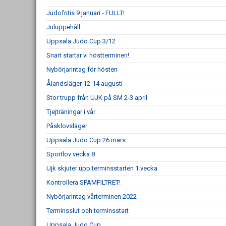
Judofritis 9 januari - FULLT!
Juluppehåll
Uppsala Judo Cup 3/12
Snart startar vi höstterminen!
Nybörjarintag för hösten
Ålandsläger 12-14 augusti
Stor trupp från UJK på SM 2-3 april
Tjejträningar i vår
Påsklovsläger
Uppsala Judo Cup 26 mars
Sportlov vecka 8
Ujk skjuter upp terminsstarten 1 vecka
Kontrollera SPAMFILTRET!
Nybörjarintag vårterminen 2022
Terminsslut och terminsstart
Uppsala Judo Cup