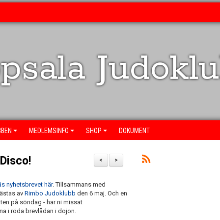
psala Judokl
BBEN
MEDLEMSINFO
SHOP
DOKUMENT
Disco!
<
>
äs nyhetsbrevet här
. Tillsammans med
gästas av
Rimbo Judoklubb
den 6 maj. Och en
kten på söndag - har ni missat
ämna i röda brevlådan i dojon.