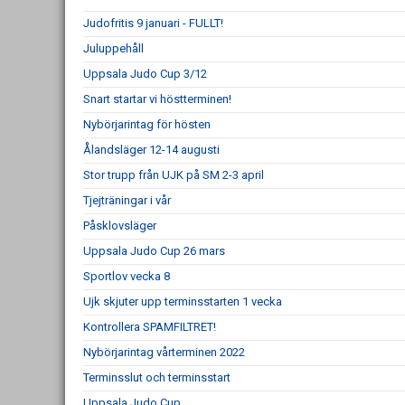
Judofritis 9 januari - FULLT!
Juluppehåll
Uppsala Judo Cup 3/12
Snart startar vi höstterminen!
Nybörjarintag för hösten
Ålandsläger 12-14 augusti
Stor trupp från UJK på SM 2-3 april
Tjejträningar i vår
Påsklovsläger
Uppsala Judo Cup 26 mars
Sportlov vecka 8
Ujk skjuter upp terminsstarten 1 vecka
Kontrollera SPAMFILTRET!
Nybörjarintag vårterminen 2022
Terminsslut och terminsstart
Uppsala Judo Cup