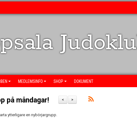
psala Judokl
BBEN
MEDLEMSINFO
SHOP
DOKUMENT
upp på måndagar!
<
>
arta ytterligare en nybörjargrupp.