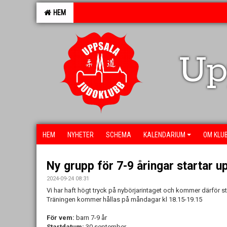
HEM
Up
HEM
NYHETER
SCHEMA
KALENDARIUM
OM KLU
Ny grupp för 7-9 åringar startar 
2024-09-24 08:31
Vi har haft högt tryck på nybörjarintaget och kommer därför st
Träningen kommer hållas på måndagar kl 18.15-19.15
För vem:
barn 7-9 år
Startdatum:
30 september