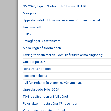
SM 2020, 3 guld, 3 silver och 3 brons till UJK!
Många i kö
Uppsala Judoklubb samarbetar med Gropen Extreme!
Terminsstart!
Jullov
Framgångar i Staffanstorp!
Medaljregn på Södra open!
Tävling för barn mellan 8 och 12 år Sista anmälningsdag!
Grupper på UJK
Börja träna hos oss!
Höstens schema
Full fart redan från starten av vårterminen!
Uppsala Judo fyller 60 år!
Tävlingssäsongen är i full gång!
Pokaljakten - nästa gång 17 november
Kalendariet uppdaterat - igen!