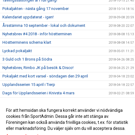
Tävlingssäsongen är i full gång!
2018-10-15 21:40
Pokaljakten - nästa gång 17 november
2018-10-14 18:16
Kalendariet uppdaterat - igen!
2018-09-08 20:59
Årsstämma 10 september - lokal och dokument
2018-08-20 22:07
Nyhetsbrev #4 2018 - inför höstterminen
2018-08-08 15:13
Höstterminens schema klart
2018-08-08 14:57
Lyckad pokaljakt
2018-05-01 11:21
3 Guld och 1 Brons på Södra
2018-04-26 08:25
Nyhetsbrev, Rimbo JK på besök & Disco!
2018-04-25 21:29
Pokaljakt med kort varsel - söndagen den 29 april
2018-04-18 23:02
Upplandsserien 15 april i Tierp
2018-04-18 22:57
Dags för Upplandsserien i Knivsta 4 mars
2018-02-21 08:59
8 pokaler delades ut på Pokaljakten!
2018-02-17 23:13
Nyhetsbrev #2 2018
För att hemsidan ska fungera korrekt använder vi nödvändiga
2018-02-16 13:59
cookies från SportAdmin. Dessa går inte att stänga av.
Vårens första Nyhetsbrev
2018-02-12 19:55
Föreningen kan också använda frivilliga cookies, t.ex. för statistik
eller marknadsföring. Du väljer själv om du vill acceptera dessa.