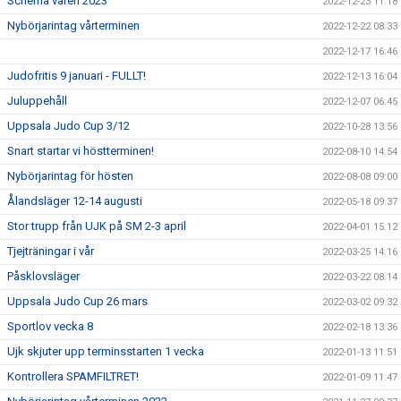
Schema våren 2023
2022-12-23 11:18
Nybörjarintag vårterminen
2022-12-22 08:33
2022-12-17 16:46
Judofritis 9 januari - FULLT!
2022-12-13 16:04
Juluppehåll
2022-12-07 06:45
Uppsala Judo Cup 3/12
2022-10-28 13:56
Snart startar vi höstterminen!
2022-08-10 14:54
Nybörjarintag för hösten
2022-08-08 09:00
Ålandsläger 12-14 augusti
2022-05-18 09:37
Stor trupp från UJK på SM 2-3 april
2022-04-01 15:12
Tjejträningar i vår
2022-03-25 14:16
Påsklovsläger
2022-03-22 08:14
Uppsala Judo Cup 26 mars
2022-03-02 09:32
Sportlov vecka 8
2022-02-18 13:36
Ujk skjuter upp terminsstarten 1 vecka
2022-01-13 11:51
Kontrollera SPAMFILTRET!
2022-01-09 11:47