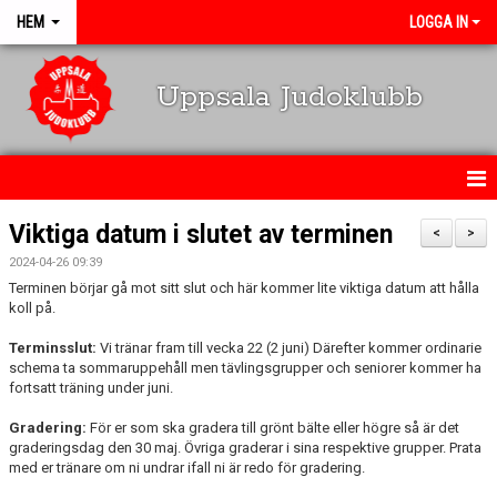
HEM
LOGGA IN
Uppsala Judoklubb
HEM
Viktiga datum i slutet av terminen
<
>
2024-04-26 09:39
NYHETER
Terminen börjar gå mot sitt slut och här kommer lite viktiga datum att hålla
koll på.
SCHEMA
Terminsslut:
Vi tränar fram till vecka 22 (2 juni) Därefter kommer ordinarie
KALENDARIUM
schema ta sommaruppehåll men tävlingsgrupper och seniorer kommer ha
fortsatt träning under juni.
OM KLUBBEN
Gradering:
För er som ska gradera till grönt bälte eller högre så är det
graderingsdag den 30 maj. Övriga graderar i sina respektive grupper. Prata
MEDLEMSINFO
med er tränare om ni undrar ifall ni är redo för gradering.