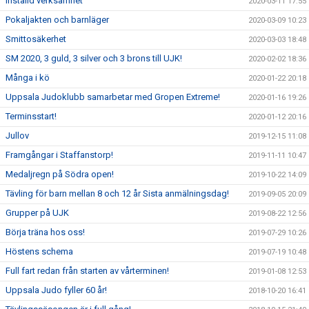
Inställd verksamhet
2020-03-11 17:55
Pokaljakten och barnläger
2020-03-09 10:23
Smittosäkerhet
2020-03-03 18:48
SM 2020, 3 guld, 3 silver och 3 brons till UJK!
2020-02-02 18:36
Många i kö
2020-01-22 20:18
Uppsala Judoklubb samarbetar med Gropen Extreme!
2020-01-16 19:26
Terminsstart!
2020-01-12 20:16
Jullov
2019-12-15 11:08
Framgångar i Staffanstorp!
2019-11-11 10:47
Medaljregn på Södra open!
2019-10-22 14:09
Tävling för barn mellan 8 och 12 år Sista anmälningsdag!
2019-09-05 20:09
Grupper på UJK
2019-08-22 12:56
Börja träna hos oss!
2019-07-29 10:26
Höstens schema
2019-07-19 10:48
Full fart redan från starten av vårterminen!
2019-01-08 12:53
Uppsala Judo fyller 60 år!
2018-10-20 16:41