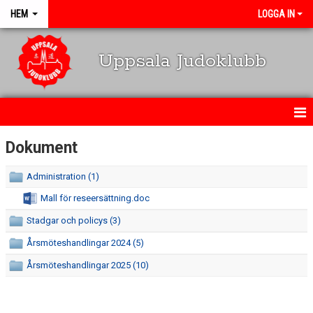
HEM
LOGGA IN
Uppsala Judoklubb
HEM
Dokument
NYHETER
Administration (1)
Mall för reseersättning.doc
SCHEMA
Stadgar och policys (3)
KALENDARIUM
Årsmöteshandlingar 2024 (5)
OM KLUBBEN
Årsmöteshandlingar 2025 (10)
MEDLEMSINFO