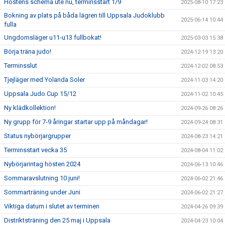
Höstens schema ute nu, terminsstart 1/9
2025-08-10 17:23
Bokning av plats på båda lägren till Uppsala Judoklubb
2025-06-14 10:44
fulla
Ungdomsläger u11-u13 fullbokat!
2025-03-03 15:38
Börja träna judo!
2024-12-19 13:20
Terminsslut
2024-12-02 08:53
Tjejläger med Yolanda Soler
2024-11-03 14:20
Uppsala Judo Cup 15/12
2024-11-02 10:45
Ny klädkollektion!
2024-09-26 08:26
Ny grupp för 7-9 åringar startar upp på måndagar!
2024-09-24 08:31
Status nybörjargrupper
2024-08-23 14:21
Terminsstart vecka 35
2024-08-04 11:02
Nybörjarintag hösten 2024
2024-06-13 10:46
Sommaravslutning 10 juni!
2024-06-02 21:46
Sommarträning under Juni
2024-06-02 21:27
Viktiga datum i slutet av terminen
2024-04-26 09:39
Distriktsträning den 25 maj i Uppsala
2024-04-23 10:04