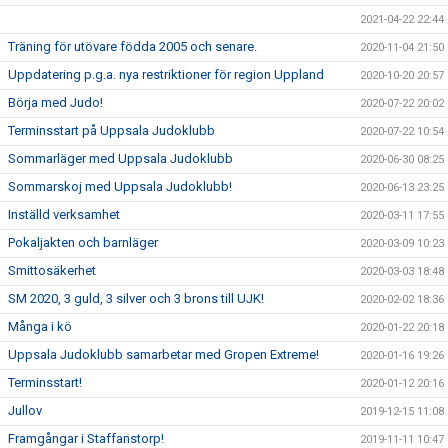
2021-04-22 22:44
Träning för utövare födda 2005 och senare.
2020-11-04 21:50
Uppdatering p.g.a. nya restriktioner för region Uppland
2020-10-20 20:57
Börja med Judo!
2020-07-22 20:02
Terminsstart på Uppsala Judoklubb
2020-07-22 10:54
Sommarläger med Uppsala Judoklubb
2020-06-30 08:25
Sommarskoj med Uppsala Judoklubb!
2020-06-13 23:25
Inställd verksamhet
2020-03-11 17:55
Pokaljakten och barnläger
2020-03-09 10:23
Smittosäkerhet
2020-03-03 18:48
SM 2020, 3 guld, 3 silver och 3 brons till UJK!
2020-02-02 18:36
Många i kö
2020-01-22 20:18
Uppsala Judoklubb samarbetar med Gropen Extreme!
2020-01-16 19:26
Terminsstart!
2020-01-12 20:16
Jullov
2019-12-15 11:08
Framgångar i Staffanstorp!
2019-11-11 10:47