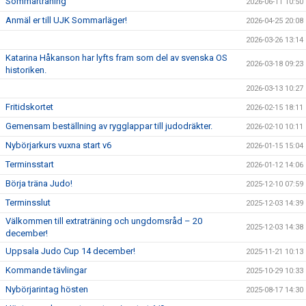
Sommarträning
2026-06-11 10:50
SHOP
Anmäl er till UJK Sommarläger!
2026-04-25 20:08
2026-03-26 13:14
DOKUMENT
Katarina Håkanson har lyfts fram som del av svenska OS
2026-03-18 09:23
historiken.
2026-03-13 10:27
Fritidskortet
2026-02-15 18:11
Gemensam beställning av rygglappar till judodräkter.
2026-02-10 10:11
Nybörjarkurs vuxna start v6
2026-01-15 15:04
Terminsstart
2026-01-12 14:06
Börja träna Judo!
2025-12-10 07:59
Terminsslut
2025-12-03 14:39
Välkommen till extraträning och ungdomsråd – 20
2025-12-03 14:38
december!
Uppsala Judo Cup 14 december!
2025-11-21 10:13
Kommande tävlingar
2025-10-29 10:33
Nybörjarintag hösten
2025-08-17 14:30