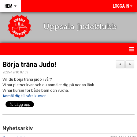
HEM
LOGGA IN
Uppsala Judoklubb
HEM
Börja träna Judo!
<
>
2025-12-10 07:59
NYHETER
Vill du börja träna judo i vår?
Vi har platser kvar och du anmäler dig på nedan länk.
SCHEMA
Vi har kurser för både barn och vuxna.
Anmäl dig till våra kurser!
KALENDARIUM
OM KLUBBEN
Nyhetsarkiv
MEDLEMSINFO