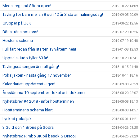
Medaljregn på Södra open!
2019-10-22 14:09
Tävling för barn mellan 8 och 12 år Sista anmälningsdag!
2019-09-05 20:09
Grupper på UJK
2019-08-22 12:56
Börja träna hos oss!
2019-07-29 10:26
Höstens schema
2019-07-19 10:48
Full fart redan från starten av vårterminen!
2019-01-08 12:53
Uppsala Judo fyller 60 år!
2018-10-20 16:41
Tävlingssäsongen är i full gång!
2018-10-15 21:40
Pokaljakten - nästa gång 17 november
2018-10-14 18:16
Kalendariet uppdaterat - igen!
2018-09-08 20:59
Årsstämma 10 september - lokal och dokument
2018-08-20 22:07
Nyhetsbrev #4 2018 - inför höstterminen
2018-08-08 15:13
Höstterminens schema klart
2018-08-08 14:57
Lyckad pokaljakt
2018-05-01 11:21
3 Guld och 1 Brons på Södra
2018-04-26 08:25
Nyhetsbrev, Rimbo JK på besök & Disco!
2018-04-25 21:29