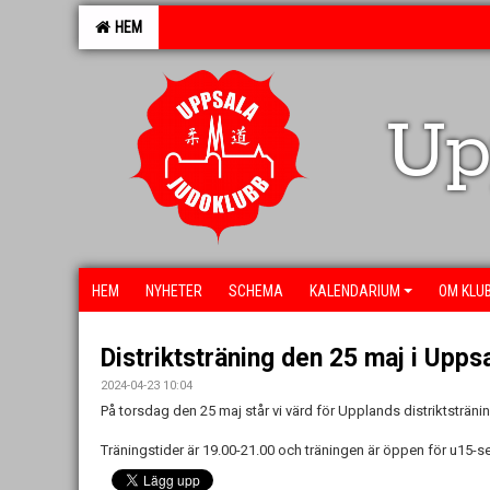
HEM
Up
HEM
NYHETER
SCHEMA
KALENDARIUM
OM KLU
Distriktsträning den 25 maj i Upps
2024-04-23 10:04
På torsdag den 25 maj står vi värd för Upplands distriktsträni
Träningstider är 19.00-21.00 och träningen är öppen för u15-s