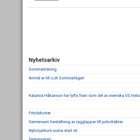
Nyhetsarkiv
Sommarträning
Anmäl er till UJK Sommarläger!
Katarina Håkanson har lyfts fram som del av svenska OS histo
Fritidskortet
Gemensam beställning av rygglappar till judodräkter.
Nybörjarkurs vuxna start v6
Terminsstart