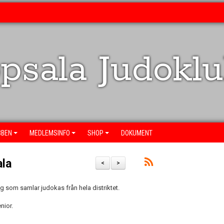
psala Judokl
BBEN
MEDLEMSINFO
SHOP
DOKUMENT
ala
<
>
ng som samlar judokas från hela distriktet.
enior.