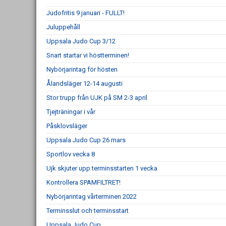
Judofritis 9 januari - FULLT!
Juluppehåll
Uppsala Judo Cup 3/12
Snart startar vi höstterminen!
Nybörjarintag för hösten
Ålandsläger 12-14 augusti
Stor trupp från UJK på SM 2-3 april
Tjejträningar i vår
Påsklovsläger
Uppsala Judo Cup 26 mars
Sportlov vecka 8
Ujk skjuter upp terminsstarten 1 vecka
Kontrollera SPAMFILTRET!
Nybörjarintag vårterminen 2022
Terminsslut och terminsstart
Uppsala Judo Cup