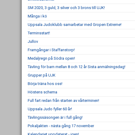
SM 2020, 3 guld, 3 silver och 3 brons till UJK!
Många i kö
Uppsala Judoklubb samarbetar med Gropen Extreme!
Terminsstart!
Jullov
Framgångar i Staffanstorp!
Medaljregn på Södra open!
Tävling för barn mellan 8 och 12 år Sista anmälningsdag!
Grupper på UJK
Börja träna hos oss!
Höstens schema
Full fart redan från starten av vårterminen!
Uppsala Judo fyller 60 år!
Tävlingssäsongen är i full gång!
Pokaljakten - nästa gång 17 november
Kalendariet uppdaterat - igen!